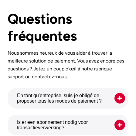
Questions
fréquentes
Nous sommes heureux de vous aider à trouver la
meilleure solution de paiement. Vous avez encore des
questions ? Jetez un coup d'œil à notre rubrique
support ou contactez-nous.
En tant qu'entreprise, suis-je obligé de
proposer tous les modes de paiement ?
Non. Ce n'est pas une obligation. Vous
choisissez vous-même, tant que vous
Is er een abonnement nodig voor
proposez au moins une méthode
transactieverwerking?
électronique. Depuis le 1er juillet 2022,