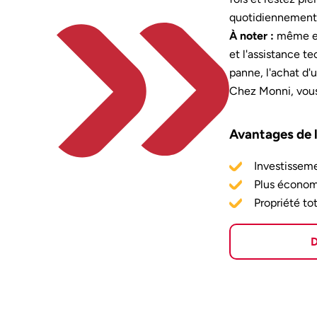
quotidiennement e
À noter :
même en 
et l'assistance t
panne, l'achat d'
Chez Monni, vous
Avantages de 
Investissem
Plus économi
Propriété tot
D