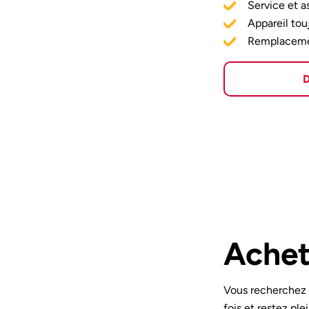
Service et a
Appareil tou
Remplacemen
D
Achet
Vous recherchez
fois et restez ple