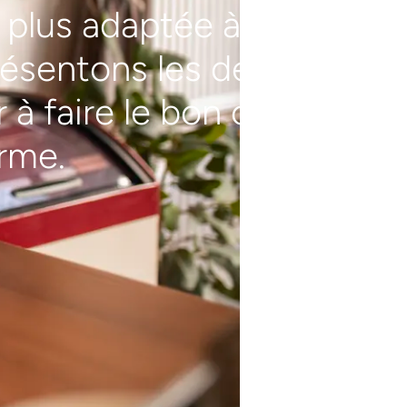
a plus adaptée à votre
résentons les deux
à faire le bon choix, à
rme.