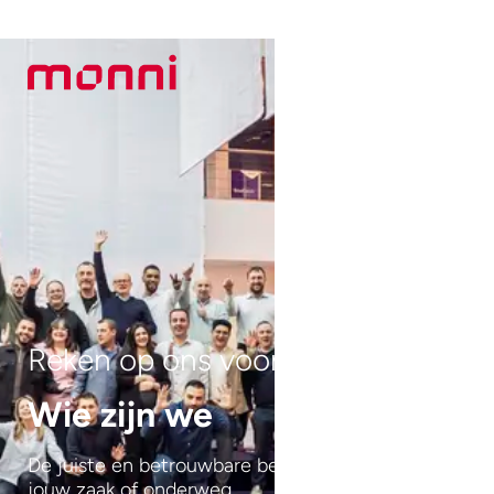
Reken op ons voor alles wat telt
Wie zijn we
De juiste en betrouwbare betaaloplossing, in
jouw zaak of onderweg.