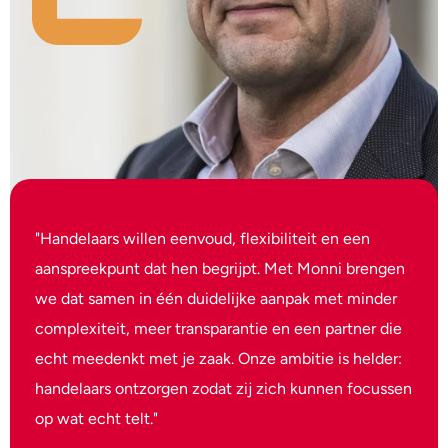
"Handelaars willen eenvoud, flexibiliteit en een
aanspreekpunt dat hen begrijpt. Met Monni brengen
we dat samen in één duidelijke aanpak met minder
complexiteit, meer transparantie en een partner die
echt meedenkt met je zaak. Onze ambitie is helder:
handelaars ontzorgen zodat zij zich kunnen focussen
op wat echt telt."