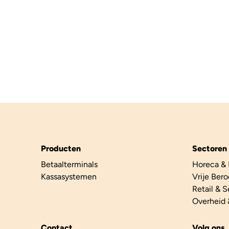
Producten
Sectoren
Betaalterminals
Horeca & 
Kassasystemen
Vrije Ber
Retail & 
Overheid 
Contact
Volg ons