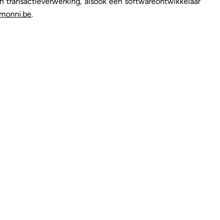
n transactieverwerking, alsook een softwareontwikkelaar
monni.be
.