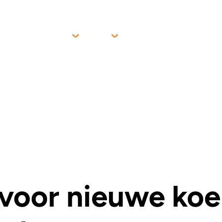
Producten
Sectoren
Support
Contact
Investeerder
 voor nieuwe koe