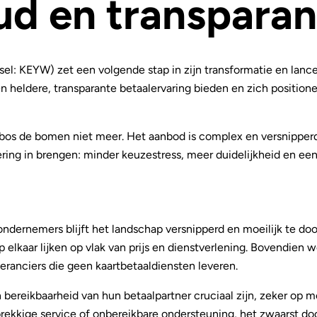
d en transparant
el: KEYW) zet een volgende stap in zijn transformatie en lanc
n heldere, transparante betaalervaring bieden en zich positione
t bos de bomen niet meer. Het aanbod is complex en versnipperd
ring in brengen: minder keuzestress, meer duidelijkheid en e
ondernemers blijft het landschap versnipperd en moeilijk te do
 elkaar lijken op vlak van prijs en dienstverlening. Bovendien 
veranciers die geen kaartbetaaldiensten leveren.
 bereikbaarheid van hun betaalpartner cruciaal zijn, zeker op 
kkige service of onbereikbare ondersteuning, het zwaarst door