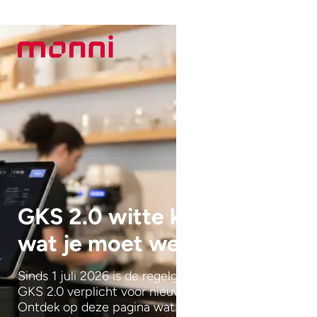
GKS 2.0 witte kassa: alles
wat je moet weten
Sinds 1 juli 2026 is de regelgeving veranderd en is
GKS 2.0 verplicht voor nieuwe horecazaken.
Ontdek op deze pagina wat dit betekent.